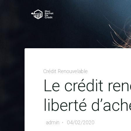
Skip
to
MON
content
RACHAT
DE
CRÉDIT
Crédit Renouvelable
Le crédit ren
liberté d’ach
admin
04/02/2020